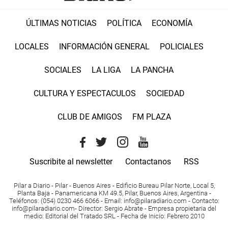
ÚLTIMAS NOTICIAS
POLÍTICA
ECONOMÍA
LOCALES
INFORMACIÓN GENERAL
POLICIALES
SOCIALES
LA LIGA
LA PANCHA
CULTURA Y ESPECTACULOS
SOCIEDAD
CLUB DE AMIGOS
FM PLAZA
Suscribite al newsletter
Contactanos
RSS
Pilar a Diario - Pilar - Buenos Aires
- Edificio Bureau Pilar Norte, Local 5,
Planta Baja - Panamericana KM 49.5, Pilar, Buenos Aires, Argentina -
Teléfonos
: (054) 0230 466 6066 -
Email
:
info@pilaradiario.com
-
Contacto
:
info@pilaradiario.com
-
Director
: Sergio Abrate -
Empresa propietaria del
medio
: Editorial del Tratado SRL - Fecha de Inicio: Febrero 2010