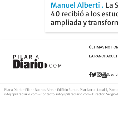
Manuel Alberti
La 
40 recibió a los estu
ampliada y transfo
ÚLTIMAS NOTICI
LA PANCHA
CULT
Suscribi
Pilar a Diario - Pilar - Buenos Aires
- Edificio Bureau Pilar Norte, Local 5, Pla
info@pilaradiario.com
-
Contacto
:
info@pilaradiario.com
-
Director
: Sergio 