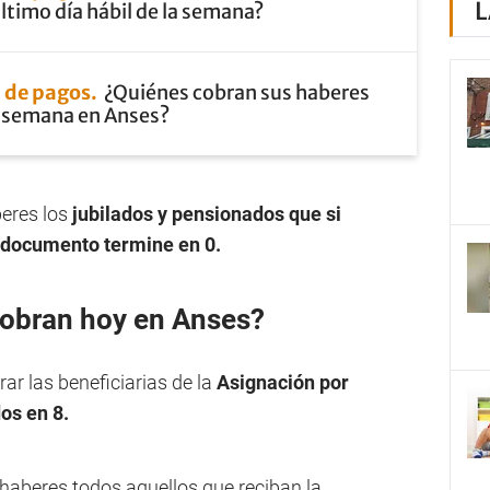
L
ltimo día hábil de la semana?
 de pagos
¿Quiénes cobran sus haberes
e semana en Anses?
eres los
jubilados y pensionados que si
 documento termine en 0.
cobran hoy en Anses?
ar las beneficiarias de la
Asignación por
os en 8.
haberes todos aquellos que reciban la