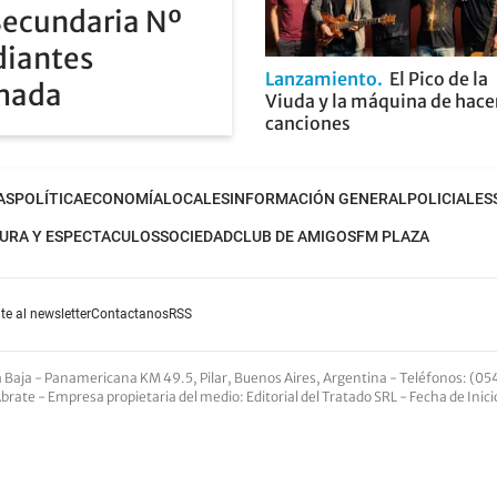
Secundaria Nº
diantes
Lanzamiento
El Pico de la
rmada
Viuda y la máquina de hace
canciones
AS
POLÍTICA
ECONOMÍA
LOCALES
INFORMACIÓN GENERAL
POLICIALES
URA Y ESPECTACULOS
SOCIEDAD
CLUB DE AMIGOS
FM PLAZA
te al newsletter
Contactanos
RSS
nta Baja - Panamericana KM 49.5, Pilar, Buenos Aires, Argentina -
Teléfonos
: (05
Abrate -
Empresa propietaria del medio
: Editorial del Tratado SRL - Fecha de Inic