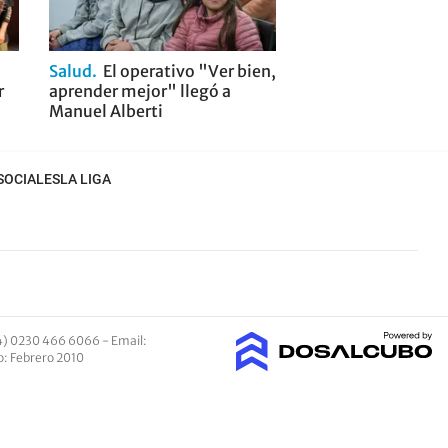
Salud
El operativo "Ver bien,
r
aprender mejor" llegó a
Manuel Alberti
SOCIALES
LA LIGA
4) 0230 466 6066 -
Email
:
io: Febrero 2010