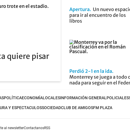
Apertura
Un nuevo espaci
para ir al encuentro de los
libros
a quiere pisar
Perdió 2-1 en la ida
Monterrey se juega a todo 
nada para seguir en el Fede
AS
POLÍTICA
ECONOMÍA
LOCALES
INFORMACIÓN GENERAL
POLICIALES
URA Y ESPECTACULOS
SOCIEDAD
CLUB DE AMIGOS
FM PLAZA
te al newsletter
Contactanos
RSS