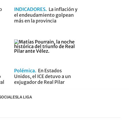
o
INDICADORES
La inflación y
el endeudamiento golpean
más en la provincia
Polémica
En Estados
o
Unidos, el ICE detuvo a un
ral
exjugador de Real Pilar
SOCIALES
LA LIGA