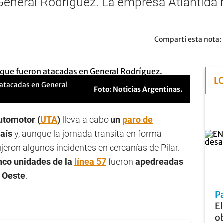
eneral Rodríguez. La empresa Atlántida n
Compartí esta nota:
L
 atacadas en General
Foto: Noticias Argentinas.
utomotor (
UTA
)
lleva a cabo
un
paro de
país
y, aunque la jornada transita en forma
eron algunos incidentes en cercanías de Pilar.
nco unidades de la
línea 57
fueron
apedreadas
 Oeste
.
P
E
ob