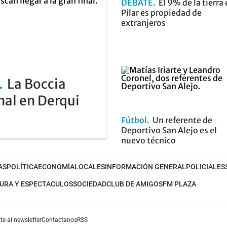
DEBATE
El 9% de la tierra
Pilar es propiedad de
extranjeros
La Boccia
nal en Derqui
Fútbol
Un referente de
Deportivo San Alejo es el
nuevo técnico
AS
POLÍTICA
ECONOMÍA
LOCALES
INFORMACIÓN GENERAL
POLICIALES
URA Y ESPECTACULOS
SOCIEDAD
CLUB DE AMIGOS
FM PLAZA
te al newsletter
Contactanos
RSS