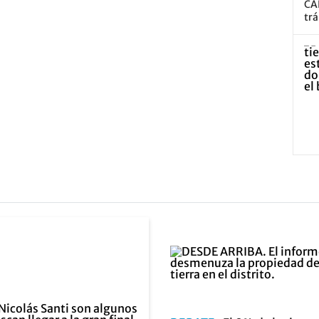
CA
trá