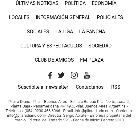
ÚLTIMAS NOTICIAS
POLÍTICA
ECONOMÍA
LOCALES
INFORMACIÓN GENERAL
POLICIALES
SOCIALES
LA LIGA
LA PANCHA
CULTURA Y ESPECTACULOS
SOCIEDAD
CLUB DE AMIGOS
FM PLAZA
Suscribite al newsletter
Contactanos
RSS
Pilar a Diario - Pilar - Buenos Aires
- Edificio Bureau Pilar Norte, Local 5,
Planta Baja - Panamericana KM 49.5, Pilar, Buenos Aires, Argentina -
Teléfonos
: (054) 0230 466 6066 -
Email
:
info@pilaradiario.com
-
Contacto
:
info@pilaradiario.com
-
Director
: Sergio Abrate -
Empresa propietaria del
medio
: Editorial del Tratado SRL - Fecha de Inicio: Febrero 2010