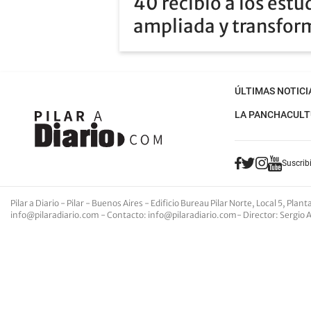
40 recibió a los estu
ampliada y transfo
ÚLTIMAS NOTICI
LA PANCHA
CULT
Suscribi
Pilar a Diario - Pilar - Buenos Aires
- Edificio Bureau Pilar Norte, Local 5, Pla
info@pilaradiario.com
-
Contacto
:
info@pilaradiario.com
-
Director
: Sergio 