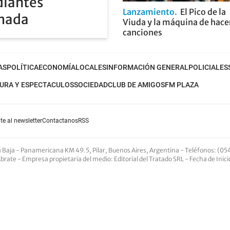
diantes
Lanzamiento
El Pico de la
rmada
Viuda y la máquina de hace
canciones
AS
POLÍTICA
ECONOMÍA
LOCALES
INFORMACIÓN GENERAL
POLICIALES
URA Y ESPECTACULOS
SOCIEDAD
CLUB DE AMIGOS
FM PLAZA
te al newsletter
Contactanos
RSS
nta Baja - Panamericana KM 49.5, Pilar, Buenos Aires, Argentina -
Teléfonos
: (05
Abrate -
Empresa propietaria del medio
: Editorial del Tratado SRL - Fecha de Inic