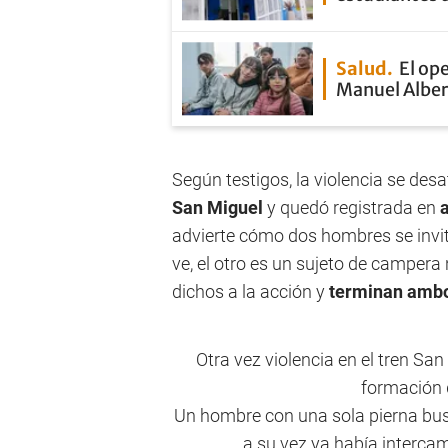
Salud
El op
Manuel Alber
Según testigos, la violencia se desa
San Miguel
y quedó registrada en
advierte cómo dos hombres se invit
ve, el otro es un sujeto de camper
dichos a la acción y
terminan ambos
Otra vez violencia en el tren San
formación q
Un hombre con una sola pierna busc
a su vez ya había interca