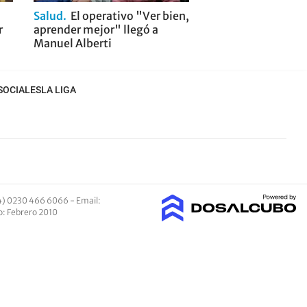
Salud
El operativo "Ver bien,
r
aprender mejor" llegó a
Manuel Alberti
SOCIALES
LA LIGA
4) 0230 466 6066 -
Email
:
io: Febrero 2010