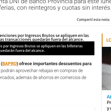
a DNI de Banco Provincia para este lune
erias, con reintegros y cuotas sin interés
Compartí esta nota:
L
s por Ingresos Brutos se apliquen en las billeteras
quedarán fuera del alcance.
(
BAPRO
) ofrece importantes descuentos para
s podrán aprovechar rebajas en compras de
mercados, además de ahorros en comercios de
A
P
y 