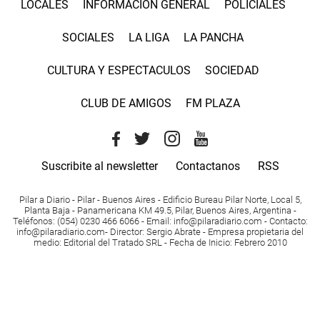
LOCALES
INFORMACIÓN GENERAL
POLICIALES
SOCIALES
LA LIGA
LA PANCHA
CULTURA Y ESPECTACULOS
SOCIEDAD
CLUB DE AMIGOS
FM PLAZA
Suscribite al newsletter
Contactanos
RSS
Pilar a Diario - Pilar - Buenos Aires
- Edificio Bureau Pilar Norte, Local 5,
Planta Baja - Panamericana KM 49.5, Pilar, Buenos Aires, Argentina -
Teléfonos
: (054) 0230 466 6066 -
Email
:
info@pilaradiario.com
-
Contacto
:
info@pilaradiario.com
-
Director
: Sergio Abrate -
Empresa propietaria del
medio
: Editorial del Tratado SRL - Fecha de Inicio: Febrero 2010