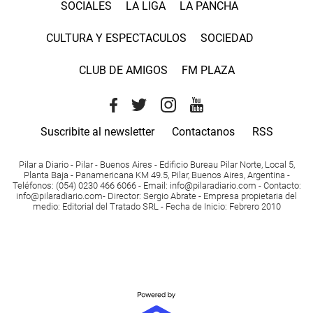
SOCIALES
LA LIGA
LA PANCHA
CULTURA Y ESPECTACULOS
SOCIEDAD
CLUB DE AMIGOS
FM PLAZA
Suscribite al newsletter
Contactanos
RSS
Pilar a Diario - Pilar - Buenos Aires
- Edificio Bureau Pilar Norte, Local 5,
Planta Baja - Panamericana KM 49.5, Pilar, Buenos Aires, Argentina -
Teléfonos
: (054) 0230 466 6066 -
Email
:
info@pilaradiario.com
-
Contacto
:
info@pilaradiario.com
-
Director
: Sergio Abrate -
Empresa propietaria del
medio
: Editorial del Tratado SRL - Fecha de Inicio: Febrero 2010