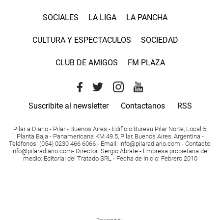
SOCIALES
LA LIGA
LA PANCHA
CULTURA Y ESPECTACULOS
SOCIEDAD
CLUB DE AMIGOS
FM PLAZA
Suscribite al newsletter
Contactanos
RSS
Pilar a Diario - Pilar - Buenos Aires
- Edificio Bureau Pilar Norte, Local 5,
Planta Baja - Panamericana KM 49.5, Pilar, Buenos Aires, Argentina -
Teléfonos
: (054) 0230 466 6066 -
Email
:
info@pilaradiario.com
-
Contacto
:
info@pilaradiario.com
-
Director
: Sergio Abrate -
Empresa propietaria del
medio
: Editorial del Tratado SRL - Fecha de Inicio: Febrero 2010