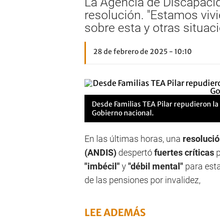
La Agencia de Discapacida
resolución. "Estamos viv
sobre esta y otras situac
28 de febrero de 2025 - 10:10
Desde Familias TEA Pilar repudieron la 
Gobierno nacional.
En las últimas horas, una
resolució
(ANDIS)
despertó
fuertes críticas
p
"imbécil"
y
"débil mental"
para est
de las pensiones por invalidez,
LEE ADEMÁS