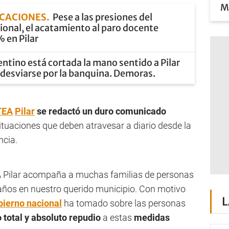
Mi
ACACIONES
Pese a las presiones del
onal, el acatamiento al paro docente
 en Pilar
entino está cortada la mano sentido a Pilar
e desviarse por la banquina. Demoras.
TEA
Pilar
se redactó un duro comunicado
ituaciones que deben atravesar a diario desde la
ncia.
EA Pilar acompaña a muchas familias de personas
años en nuestro querido municipio. Con motivo
L
ierno nacional
ha tomado sobre las personas
total y absoluto repudio
a estas
medidas