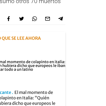
ak sumó otros 70 muertos
O QUE SE LEE AHORA
icante
El mal momento de
lapinto en Italia: "Quién
biera dicho que europeos le