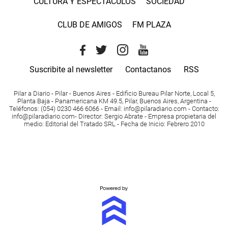
CULTURA Y ESPECTACULOS
SOCIEDAD
CLUB DE AMIGOS
FM PLAZA
Suscribite al newsletter
Contactanos
RSS
Pilar a Diario - Pilar - Buenos Aires
- Edificio Bureau Pilar Norte, Local 5,
Planta Baja - Panamericana KM 49.5, Pilar, Buenos Aires, Argentina -
Teléfonos
: (054) 0230 466 6066 -
Email
:
info@pilaradiario.com
-
Contacto
:
info@pilaradiario.com
-
Director
: Sergio Abrate -
Empresa propietaria del
medio
: Editorial del Tratado SRL - Fecha de Inicio: Febrero 2010