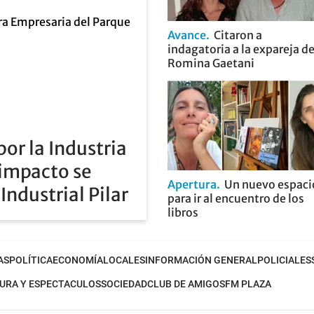
Avance
Citaron a
indagatoria a la expareja d
Romina Gaetani
or la Industria
 impacto se
Apertura
Un nuevo espaci
Industrial Pilar
para ir al encuentro de los
libros
AS
POLÍTICA
ECONOMÍA
LOCALES
INFORMACIÓN GENERAL
POLICIALES
URA Y ESPECTACULOS
SOCIEDAD
CLUB DE AMIGOS
FM PLAZA