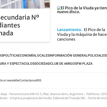
Secundaria Nº
diantes
Lanzamiento
El Pico de la
rmada
Viuda y la máquina de hace
canciones
AS
POLÍTICA
ECONOMÍA
LOCALES
INFORMACIÓN GENERAL
POLICIALES
URA Y ESPECTACULOS
SOCIEDAD
CLUB DE AMIGOS
FM PLAZA
te al newsletter
Contactanos
RSS
nta Baja - Panamericana KM 49.5, Pilar, Buenos Aires, Argentina -
Teléfonos
: (05
Abrate -
Empresa propietaria del medio
: Editorial del Tratado SRL - Fecha de Inic