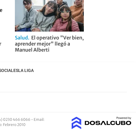
Salud
El operativo "Ver bien,
r
aprender mejor" llegó a
Manuel Alberti
SOCIALES
LA LIGA
4) 0230 466 6066 -
Email
:
io: Febrero 2010