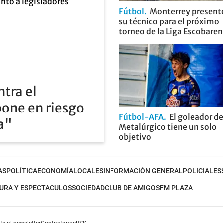
Fútbol
Monterrey present
su técnico para el próximo
torneo de la Liga Escobare
ntra el
pone en riesgo
Fútbol-AFA
El goleador de
ia"
Metalúrgico tiene un solo
objetivo
AS
POLÍTICA
ECONOMÍA
LOCALES
INFORMACIÓN GENERAL
POLICIALES
URA Y ESPECTACULOS
SOCIEDAD
CLUB DE AMIGOS
FM PLAZA
te al newsletter
Contactanos
RSS