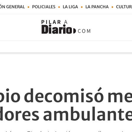
ÓN GENERAL
POLICIALES
LA LIGA
LA PANCHA
CULTUR
pio decomisó me
dores ambulant