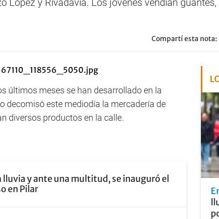
zo López y Rivadavia. Los jóvenes vendían guantes
Compartí esta nota:
L
s últimos meses se han desarrollado en la
io decomisó este mediodía la mercadería de
 diversos productos en la calle.
a lluvia y ante una multitud, se inauguró el
o en Pilar
E
ll
po