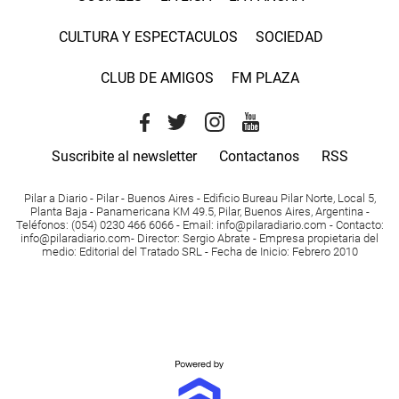
CULTURA Y ESPECTACULOS
SOCIEDAD
CLUB DE AMIGOS
FM PLAZA
Suscribite al newsletter
Contactanos
RSS
Pilar a Diario - Pilar - Buenos Aires
- Edificio Bureau Pilar Norte, Local 5,
Planta Baja - Panamericana KM 49.5, Pilar, Buenos Aires, Argentina -
Teléfonos
: (054) 0230 466 6066 -
Email
:
info@pilaradiario.com
-
Contacto
:
info@pilaradiario.com
-
Director
: Sergio Abrate -
Empresa propietaria del
medio
: Editorial del Tratado SRL - Fecha de Inicio: Febrero 2010