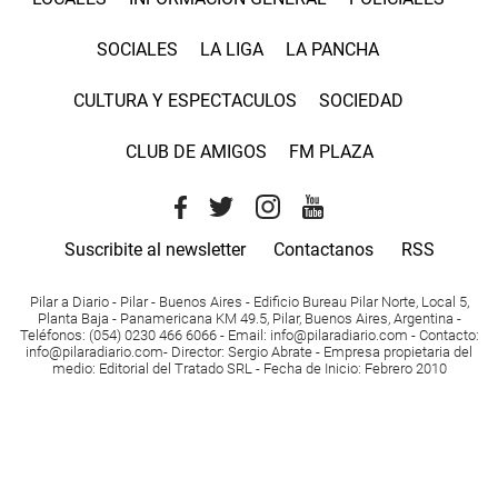
SOCIALES
LA LIGA
LA PANCHA
CULTURA Y ESPECTACULOS
SOCIEDAD
CLUB DE AMIGOS
FM PLAZA
Suscribite al newsletter
Contactanos
RSS
Pilar a Diario - Pilar - Buenos Aires
- Edificio Bureau Pilar Norte, Local 5,
Planta Baja - Panamericana KM 49.5, Pilar, Buenos Aires, Argentina -
Teléfonos
: (054) 0230 466 6066 -
Email
:
info@pilaradiario.com
-
Contacto
:
info@pilaradiario.com
-
Director
: Sergio Abrate -
Empresa propietaria del
medio
: Editorial del Tratado SRL - Fecha de Inicio: Febrero 2010