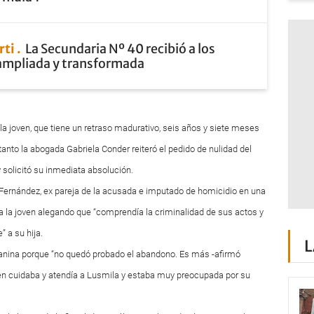
rti
La Secundaria Nº 40 recibió a los
ampliada y transformada
a la joven, que tiene un retraso madurativo, seis años y siete meses
anto la abogada Gabriela Conder reiteró el pedido de nulidad del
y solicitó su inmediata absolución.
 Fernández, ex pareja de la acusada e imputado de homicidio en una
a la joven alegando que “comprendía la criminalidad de sus actos y
” a su hija.
L
anina porque “no quedó probado el abandono. Es más -afirmó
en cuidaba y atendía a Lusmila y estaba muy preocupada por su