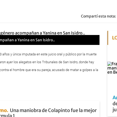
Compartí esta nota:
L
pañan a Yanina en San Isidro..
3 años y única imputada en este juicio oral y público por la muerte
ron ayer los alegatos en los Tribunales de San Isidro, donde hay
contra el hombre que era su pareja, acusado de matar a golpes a la
A
de
ju
smo
Una maniobra de Colapinto fue la mejor
órmula 1