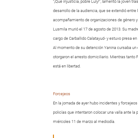
“¡Qué injusticia, pobre Luly!”, lamentó la joven tr
desarrollo de la audiencia, que se extendió entre la
acompañamiento de organizaciones de género 
Lusmila murió el 17 de agosto de 2013. Su madre 
cargo de Carballido Calatayud- y estuvo presa en
Al momento de su detención Yanina cursaba un e
otorgaron el arresto domiciliario. Mientras tanto
está en libertad.
Forcejeos
En la jornada de ayer hubo incidentes y forcejeos
policías que intentaron colocar una valla ante la p
miércoles 11 de marzo al mediodía.