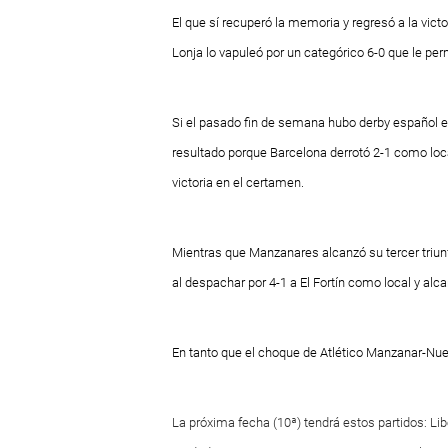
El que sí recuperó la memoria y regresó a la victo
Lonja lo vapuleó por un categórico 6-0 que le pe
Si el pasado fin de semana hubo derby español en
resultado porque Barcelona derrotó 2-1 como loca
victoria en el certamen.
Mientras que Manzanares alcanzó su tercer triunf
al despachar por 4-1 a El Fortín como local y alc
En tanto que el choque de Atlético Manzanar-Nue
La próxima fecha (10ª) tendrá estos partidos: Li