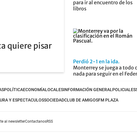
para ir al encuentro de los
libros
a quiere pisar
Perdió 2-1 en la ida
Monterrey se juega a todo 
nada para seguir en el Fede
AS
POLÍTICA
ECONOMÍA
LOCALES
INFORMACIÓN GENERAL
POLICIALES
URA Y ESPECTACULOS
SOCIEDAD
CLUB DE AMIGOS
FM PLAZA
te al newsletter
Contactanos
RSS