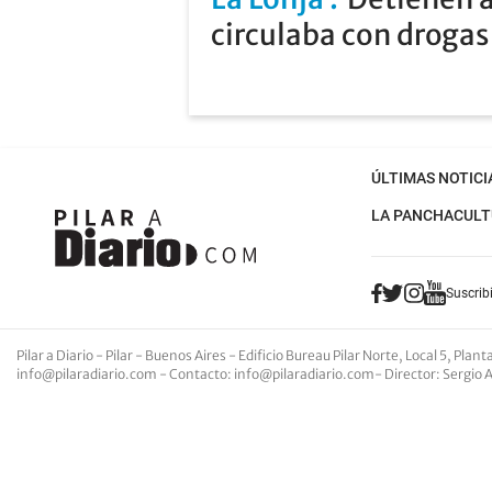
circulaba con drogas 
ÚLTIMAS NOTICI
LA PANCHA
CULT
Suscribi
Pilar a Diario - Pilar - Buenos Aires
- Edificio Bureau Pilar Norte, Local 5, Pla
info@pilaradiario.com
-
Contacto
:
info@pilaradiario.com
-
Director
: Sergio 