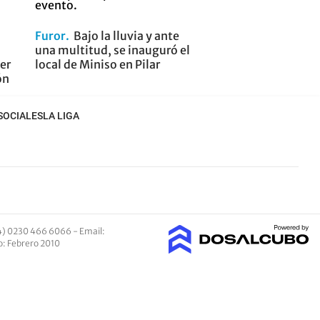
Furor
Bajo la lluvia y ante
una multitud, se inauguró el
er
local de Miniso en Pilar
ón
SOCIALES
LA LIGA
4) 0230 466 6066 -
Email
:
io: Febrero 2010