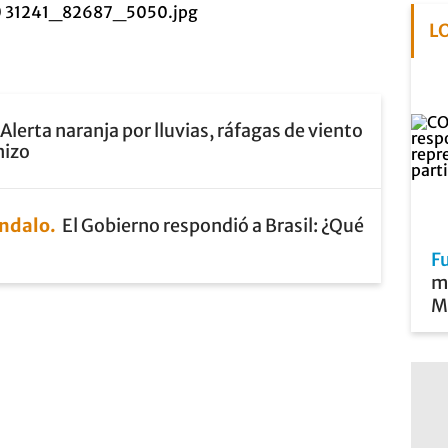
L
Alerta naranja por lluvias, ráfagas de viento
nizo
ándalo
El Gobierno respondió a Brasil: ¿Qué
F
mu
Mi