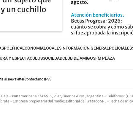
y un cuchillo
Atención beneficiarios
Becas Progresar 2026:
cuánto se cobra y cómo sab
si fue aprobada la inscripci
AS
POLÍTICA
ECONOMÍA
LOCALES
INFORMACIÓN GENERAL
POLICIALES
URA Y ESPECTACULOS
SOCIEDAD
CLUB DE AMIGOS
FM PLAZA
te al newsletter
Contactanos
RSS
nta Baja - Panamericana KM 49.5, Pilar, Buenos Aires, Argentina -
Teléfonos
: (05
Abrate -
Empresa propietaria del medio
: Editorial del Tratado SRL - Fecha de Inic