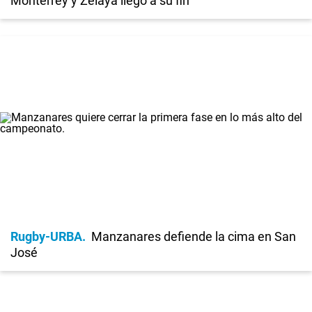
Monterrey y Zelaya llegó a su fin
Rugby-URBA
Manzanares defiende la cima en San
José