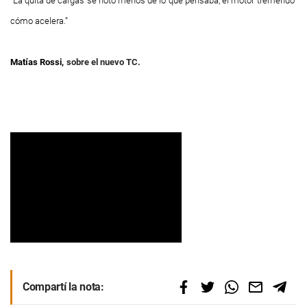
“La quita de cargas
se notó menos de lo
que pensaba, el motor
tremendo
cómo acelera.”
Matías Rossi,
sobre el nuevo TC.
Compartí la nota: