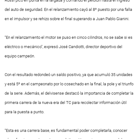
Rossi picó en punta en la largada y comandó el pelotón hasta el ingreso
del auto de seguridad. En el relanzamiento cayó al 8º puesto por una falla
en el impulsor y se rehizo sobre el final superando a Juan Pablo Gianini.
“En el relanzamiento el motor se puso en cinco cilindros, no se sabe si es
eléctrico o mecánico”, expresó José Candiotti, director deportivo del
equipo campeón.
Con el resultado redondeó un saldo positivo, ya que acumuló 35 unidades
y está 5º en el campeonato por lo cosechado en la final, la
pole
y el triunfo
de la serie. Además, el delvisense destacó la importancia de completar la
primera carrera de la nueva era del TC para recolectar información útil
para la puesta a punto.
“Esta es una carrera base, es fundamental poder completarla, conocer