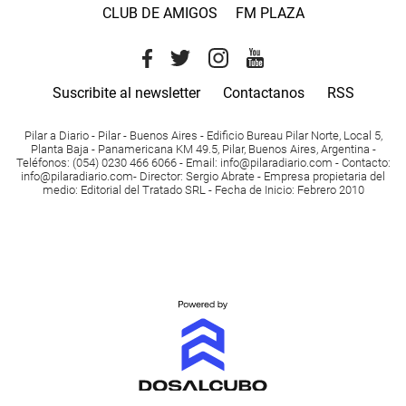
CLUB DE AMIGOS
FM PLAZA
Suscribite al newsletter
Contactanos
RSS
Pilar a Diario - Pilar - Buenos Aires
- Edificio Bureau Pilar Norte, Local 5,
Planta Baja - Panamericana KM 49.5, Pilar, Buenos Aires, Argentina -
Teléfonos
: (054) 0230 466 6066 -
Email
:
info@pilaradiario.com
-
Contacto
:
info@pilaradiario.com
-
Director
: Sergio Abrate -
Empresa propietaria del
medio
: Editorial del Tratado SRL - Fecha de Inicio: Febrero 2010