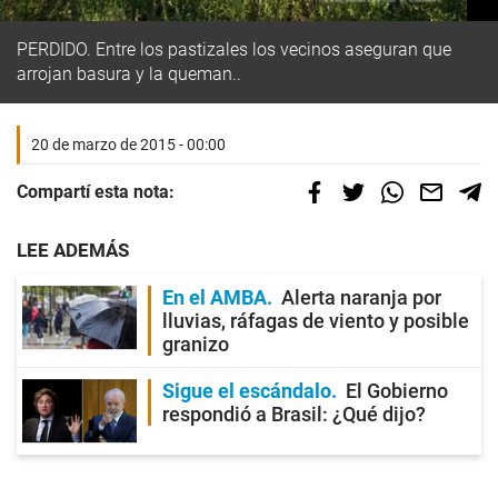
PERDIDO. Entre los pastizales los vecinos aseguran que
arrojan basura y la queman..
20 de marzo de 2015 - 00:00
Compartí esta nota:
LEE ADEMÁS
En el AMBA
Alerta naranja por
lluvias, ráfagas de viento y posible
granizo
Sigue el escándalo
El Gobierno
respondió a Brasil: ¿Qué dijo?