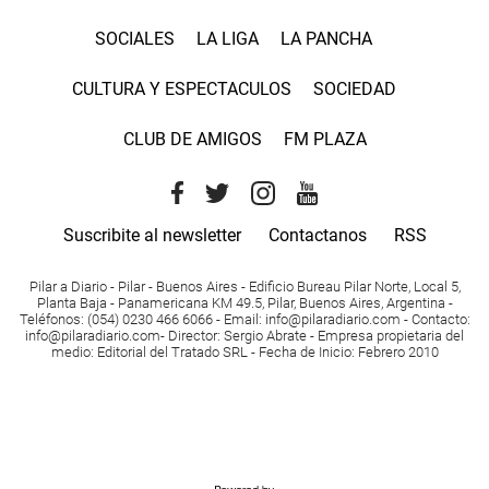
SOCIALES
LA LIGA
LA PANCHA
CULTURA Y ESPECTACULOS
SOCIEDAD
CLUB DE AMIGOS
FM PLAZA
Suscribite al newsletter
Contactanos
RSS
Pilar a Diario - Pilar - Buenos Aires
- Edificio Bureau Pilar Norte, Local 5,
Planta Baja - Panamericana KM 49.5, Pilar, Buenos Aires, Argentina -
Teléfonos
: (054) 0230 466 6066 -
Email
:
info@pilaradiario.com
-
Contacto
:
info@pilaradiario.com
-
Director
: Sergio Abrate -
Empresa propietaria del
medio
: Editorial del Tratado SRL - Fecha de Inicio: Febrero 2010