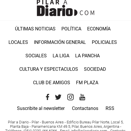
ÚLTIMAS NOTICIAS
POLÍTICA
ECONOMÍA
LOCALES
INFORMACIÓN GENERAL
POLICIALES
SOCIALES
LA LIGA
LA PANCHA
CULTURA Y ESPECTACULOS
SOCIEDAD
CLUB DE AMIGOS
FM PLAZA
Suscribite al newsletter
Contactanos
RSS
Pilar a Diario - Pilar - Buenos Aires
- Edificio Bureau Pilar Norte, Local 5,
Planta Baja - Panamericana KM 49.5, Pilar, Buenos Aires, Argentina -
Teléfonos
: (054) 0230 466 6066 -
Email
:
info@pilaradiario.com
-
Contacto
: