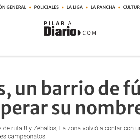
ÓN GENERAL
POLICIALES
LA LIGA
LA PANCHA
CULTUR
, un barrio de f
uperar su nombr
e ruta 8 y Zeballos, La zona volvió a contar con un 
les campeonatos.