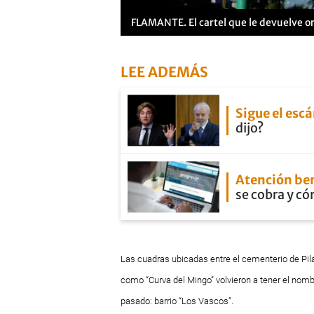
FLAMANTE. El cartel que le devuelve org
LEE ADEMÁS
Sigue el esc
dijo?
Atención ben
se cobra y có
Las cuadras ubicadas entre el cementerio de Pil
como “Curva del Mingo” volvieron a tener el nomb
pasado: barrio “Los Vascos”.