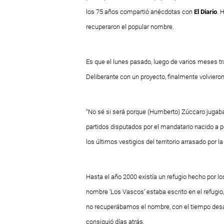
los 75 años compartió anécdotas con
El Diario
. 
recuperaron el popular nombre.
Es que el lunes pasado, luego de varios meses t
Deliberante con un proyecto, finalmente volvieron 
“No sé si será porque (Humberto) Zúccaro jugaba a
partidos disputados por el mandatario nacido a
los últimos vestigios del territorio arrasado por l
Hasta el año 2000 existía un refugio hecho por l
nombre ‘Los Vascos’ estaba escrito en el refug
no recuperábamos el nombre, con el tiempo desap
consiguió días atrás.