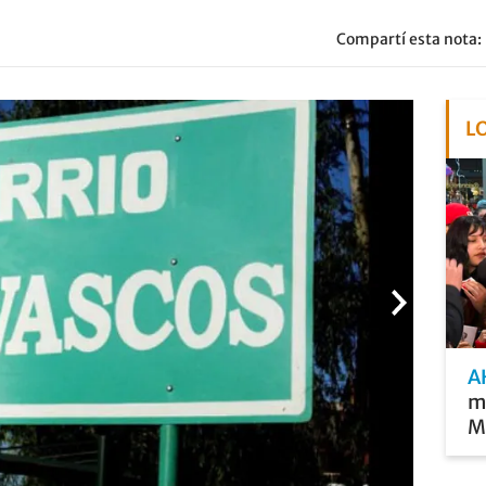
Compartí esta nota:
L
A
mu
Mi