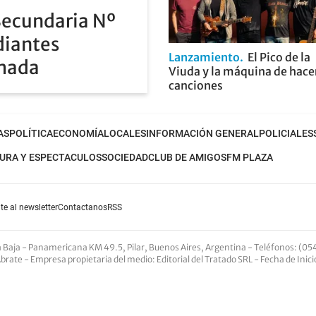
Secundaria Nº
diantes
Lanzamiento
El Pico de la
rmada
Viuda y la máquina de hace
canciones
AS
POLÍTICA
ECONOMÍA
LOCALES
INFORMACIÓN GENERAL
POLICIALES
URA Y ESPECTACULOS
SOCIEDAD
CLUB DE AMIGOS
FM PLAZA
te al newsletter
Contactanos
RSS
nta Baja - Panamericana KM 49.5, Pilar, Buenos Aires, Argentina -
Teléfonos
: (05
Abrate -
Empresa propietaria del medio
: Editorial del Tratado SRL - Fecha de Inic