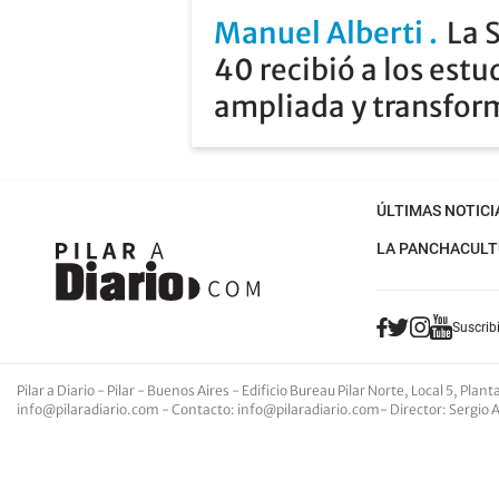
Manuel Alberti
La 
40 recibió a los estu
ampliada y transfo
ÚLTIMAS NOTICI
LA PANCHA
CULT
Suscribi
Pilar a Diario - Pilar - Buenos Aires
- Edificio Bureau Pilar Norte, Local 5, Pla
info@pilaradiario.com
-
Contacto
:
info@pilaradiario.com
-
Director
: Sergio 