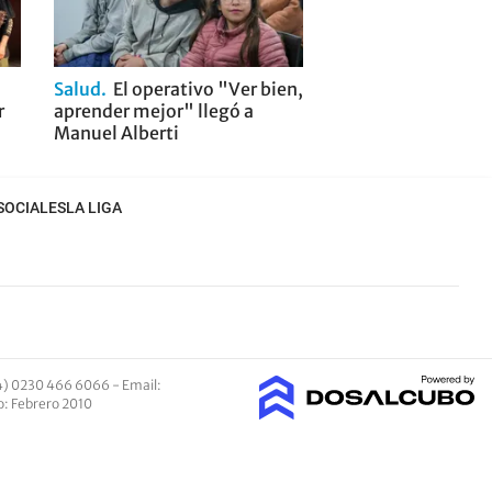
Salud
El operativo "Ver bien,
r
aprender mejor" llegó a
Manuel Alberti
SOCIALES
LA LIGA
4) 0230 466 6066 -
Email
:
io: Febrero 2010