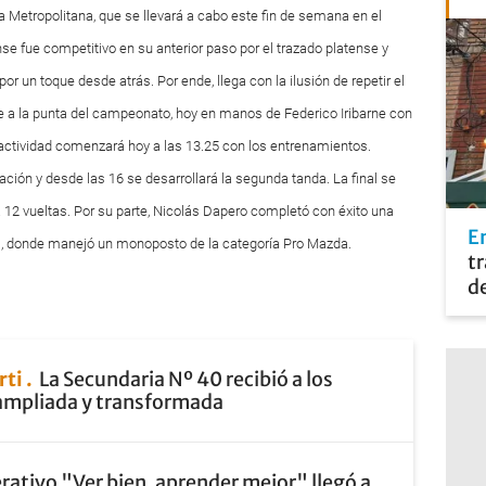
 Metropolitana, que se llevará a cabo este fin de semana en el
se fue competitivo en su anterior paso por el trazado platense y
 por un toque desde atrás. Por ende, llega con la ilusión de repetir el
se a la punta del campeonato, hoy en manos de Federico Iribarne con
actividad comenzará hoy a las 13.25 con los entrenamientos.
cación y desde las 16 se desarrollará la segunda tanda. La final se
 12 vueltas. Por su parte, Nicolás Dapero completó con éxito una
En
s, donde manejó un monoposto de la categoría Pro Mazda.
tr
de
rti
La Secundaria Nº 40 recibió a los
ampliada y transformada
erativo "Ver bien, aprender mejor" llegó a