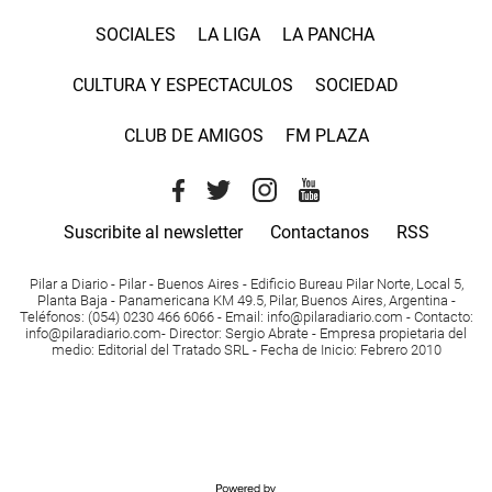
SOCIALES
LA LIGA
LA PANCHA
CULTURA Y ESPECTACULOS
SOCIEDAD
CLUB DE AMIGOS
FM PLAZA
Suscribite al newsletter
Contactanos
RSS
Pilar a Diario - Pilar - Buenos Aires
- Edificio Bureau Pilar Norte, Local 5,
Planta Baja - Panamericana KM 49.5, Pilar, Buenos Aires, Argentina -
Teléfonos
: (054) 0230 466 6066 -
Email
:
info@pilaradiario.com
-
Contacto
:
info@pilaradiario.com
-
Director
: Sergio Abrate -
Empresa propietaria del
medio
: Editorial del Tratado SRL - Fecha de Inicio: Febrero 2010