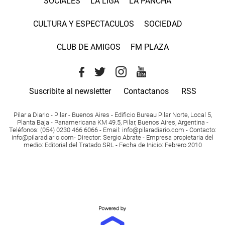
SOCIALES
LA LIGA
LA PANCHA
CULTURA Y ESPECTACULOS
SOCIEDAD
CLUB DE AMIGOS
FM PLAZA
Suscribite al newsletter
Contactanos
RSS
Pilar a Diario - Pilar - Buenos Aires
- Edificio Bureau Pilar Norte, Local 5,
Planta Baja - Panamericana KM 49.5, Pilar, Buenos Aires, Argentina -
Teléfonos
: (054) 0230 466 6066 -
Email
:
info@pilaradiario.com
-
Contacto
:
info@pilaradiario.com
-
Director
: Sergio Abrate -
Empresa propietaria del
medio
: Editorial del Tratado SRL - Fecha de Inicio: Febrero 2010