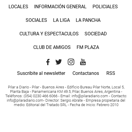
LOCALES
INFORMACIÓN GENERAL
POLICIALES
SOCIALES
LA LIGA
LA PANCHA
CULTURA Y ESPECTACULOS
SOCIEDAD
CLUB DE AMIGOS
FM PLAZA
Suscribite al newsletter
Contactanos
RSS
Pilar a Diario - Pilar - Buenos Aires
- Edificio Bureau Pilar Norte, Local 5,
Planta Baja - Panamericana KM 49.5, Pilar, Buenos Aires, Argentina -
Teléfonos
: (054) 0230 466 6066 -
Email
:
info@pilaradiario.com
-
Contacto
:
info@pilaradiario.com
-
Director
: Sergio Abrate -
Empresa propietaria del
medio
: Editorial del Tratado SRL - Fecha de Inicio: Febrero 2010