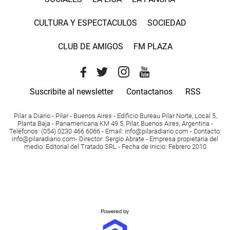
CULTURA Y ESPECTACULOS
SOCIEDAD
CLUB DE AMIGOS
FM PLAZA
Suscribite al newsletter
Contactanos
RSS
Pilar a Diario - Pilar - Buenos Aires
- Edificio Bureau Pilar Norte, Local 5,
Planta Baja - Panamericana KM 49.5, Pilar, Buenos Aires, Argentina -
Teléfonos
: (054) 0230 466 6066 -
Email
:
info@pilaradiario.com
-
Contacto
:
info@pilaradiario.com
-
Director
: Sergio Abrate -
Empresa propietaria del
medio
: Editorial del Tratado SRL - Fecha de Inicio: Febrero 2010