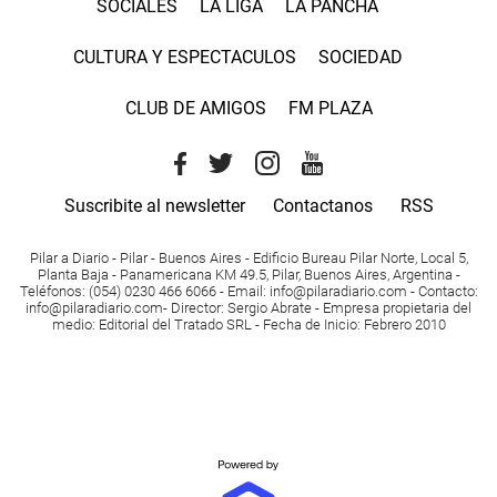
SOCIALES
LA LIGA
LA PANCHA
CULTURA Y ESPECTACULOS
SOCIEDAD
CLUB DE AMIGOS
FM PLAZA
Suscribite al newsletter
Contactanos
RSS
Pilar a Diario - Pilar - Buenos Aires
- Edificio Bureau Pilar Norte, Local 5,
Planta Baja - Panamericana KM 49.5, Pilar, Buenos Aires, Argentina -
Teléfonos
: (054) 0230 466 6066 -
Email
:
info@pilaradiario.com
-
Contacto
:
info@pilaradiario.com
-
Director
: Sergio Abrate -
Empresa propietaria del
medio
: Editorial del Tratado SRL - Fecha de Inicio: Febrero 2010