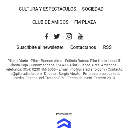
CULTURA Y ESPECTACULOS
SOCIEDAD
CLUB DE AMIGOS
FM PLAZA
Suscribite al newsletter
Contactanos
RSS
Pilar a Diario - Pilar - Buenos Aires
- Edificio Bureau Pilar Norte, Local 5,
Planta Baja - Panamericana KM 49.5, Pilar, Buenos Aires, Argentina -
Teléfonos
: (054) 0230 466 6066 -
Email
:
info@pilaradiario.com
-
Contacto
:
info@pilaradiario.com
-
Director
: Sergio Abrate -
Empresa propietaria del
medio
: Editorial del Tratado SRL - Fecha de Inicio: Febrero 2010