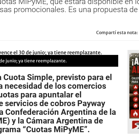
 Cuotas MiPyME, que estará disponible en 
tasas promocionales. Es una propuesta d
Compartí esta nota:
e junio; ya tiene reemplazante.
a
Cuota Simple
, previsto para el
la necesidad de los
comercios
uotas para apuntalar el
e servicios de cobros Payway
la Confederación Argentina de la
ME
) y la Cámara Argentina de
ograma “Cuotas MiPyME”.