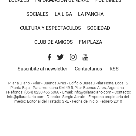
LOCALES
INFORMACIÓN GENERAL
POLICIALES
SOCIALES
LA LIGA
LA PANCHA
CULTURA Y ESPECTACULOS
SOCIEDAD
CLUB DE AMIGOS
FM PLAZA
Suscribite al newsletter
Contactanos
RSS
Pilar a Diario - Pilar - Buenos Aires
- Edificio Bureau Pilar Norte, Local 5,
Planta Baja - Panamericana KM 49.5, Pilar, Buenos Aires, Argentina -
Teléfonos
: (054) 0230 466 6066 -
Email
:
info@pilaradiario.com
-
Contacto
:
info@pilaradiario.com
-
Director
: Sergio Abrate -
Empresa propietaria del
medio
: Editorial del Tratado SRL - Fecha de Inicio: Febrero 2010