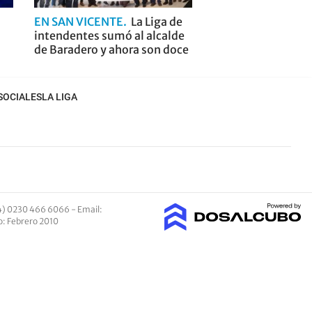
EN SAN VICENTE
La Liga de
intendentes sumó al alcalde
de Baradero y ahora son doce
SOCIALES
LA LIGA
4) 0230 466 6066 -
Email
:
io: Febrero 2010