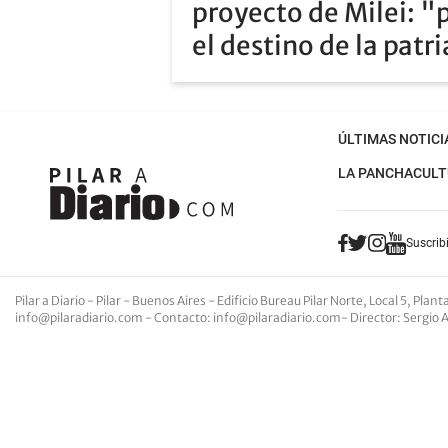
proyecto de Milei: "
el destino de la patr
ÚLTIMAS NOTICI
LA PANCHA
CULT
Suscribi
Pilar a Diario - Pilar - Buenos Aires
- Edificio Bureau Pilar Norte, Local 5, Pla
info@pilaradiario.com
-
Contacto
:
info@pilaradiario.com
-
Director
: Sergio 