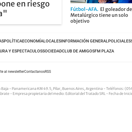
pone en riesgo
Fútbol-AFA
El goleador de
ia"
Metalúrgico tiene un solo
objetivo
AS
POLÍTICA
ECONOMÍA
LOCALES
INFORMACIÓN GENERAL
POLICIALES
URA Y ESPECTACULOS
SOCIEDAD
CLUB DE AMIGOS
FM PLAZA
te al newsletter
Contactanos
RSS
nta Baja - Panamericana KM 49.5, Pilar, Buenos Aires, Argentina -
Teléfonos
: (05
Abrate -
Empresa propietaria del medio
: Editorial del Tratado SRL - Fecha de Inic