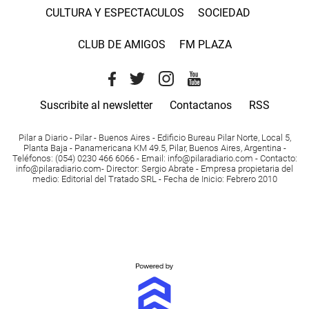
CULTURA Y ESPECTACULOS
SOCIEDAD
CLUB DE AMIGOS
FM PLAZA
Suscribite al newsletter
Contactanos
RSS
Pilar a Diario - Pilar - Buenos Aires
- Edificio Bureau Pilar Norte, Local 5,
Planta Baja - Panamericana KM 49.5, Pilar, Buenos Aires, Argentina -
Teléfonos
: (054) 0230 466 6066 -
Email
:
info@pilaradiario.com
-
Contacto
:
info@pilaradiario.com
-
Director
: Sergio Abrate -
Empresa propietaria del
medio
: Editorial del Tratado SRL - Fecha de Inicio: Febrero 2010