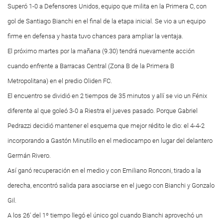
Superó 1-0 a Defensores Unidos, equipo que milita en la Primera C, con
gol de Santiago Bianchi en el final de la etapa inicial. Se vio a un equipo
firme en defensa y hasta tuvo chances para ampliar la ventaja.
El próximo martes por la mañana (9.30) tendrá nuevamente acción
cuando enfrente a Barracas Central (Zona B de la Primera B
Metropolitana) en el predio Oliden FC.
El encuentro se dividió en 2 tiempos de 35 minutos y allí se vio un Fénix
diferente al que goleó 3-0 a Riestra el jueves pasado. Porque Gabriel
Pedrazzi decidió mantener el esquema que mejor rédito le dio: el 4-4-2
incorporando a Gastón Minutillo en el mediocampo en lugar del delantero
Germán Rivero.
Así ganó recuperación en el medio y con Emiliano Ronconi, tirado a la
derecha, encontró salida para asociarse en el juego con Bianchi y Gonzalo
Gil.
A los 26’ del 1º tiempo llegó el único gol cuando Bianchi aprovechó un