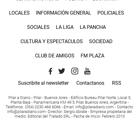
LOCALES
INFORMACIÓN GENERAL
POLICIALES
SOCIALES
LA LIGA
LA PANCHA
CULTURA Y ESPECTACULOS
SOCIEDAD
CLUB DE AMIGOS
FM PLAZA
Suscribite al newsletter
Contactanos
RSS
Pilar a Diario - Pilar - Buenos Aires
- Edificio Bureau Pilar Norte, Local 5,
Planta Baja - Panamericana KM 49.5, Pilar, Buenos Aires, Argentina -
Teléfonos
: (054) 0230 466 6066 -
Email
:
info@pilaradiario.com
-
Contacto
:
info@pilaradiario.com
-
Director
: Sergio Abrate -
Empresa propietaria del
medio
: Editorial del Tratado SRL - Fecha de Inicio: Febrero 2010