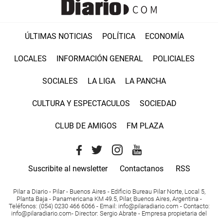
ÚLTIMAS NOTICIAS
POLÍTICA
ECONOMÍA
LOCALES
INFORMACIÓN GENERAL
POLICIALES
SOCIALES
LA LIGA
LA PANCHA
CULTURA Y ESPECTACULOS
SOCIEDAD
CLUB DE AMIGOS
FM PLAZA
Suscribite al newsletter
Contactanos
RSS
Pilar a Diario - Pilar - Buenos Aires
- Edificio Bureau Pilar Norte, Local 5,
Planta Baja - Panamericana KM 49.5, Pilar, Buenos Aires, Argentina -
Teléfonos
: (054) 0230 466 6066 -
Email
:
info@pilaradiario.com
-
Contacto
:
info@pilaradiario.com
-
Director
: Sergio Abrate -
Empresa propietaria del