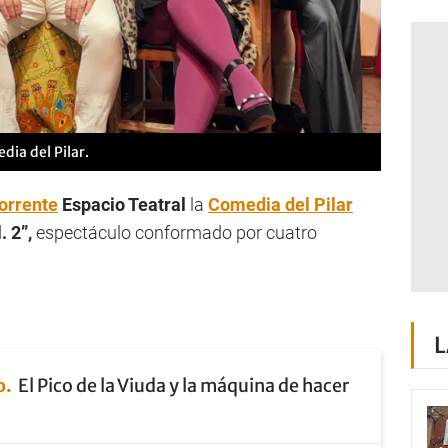
dia del Pilar.
orrente
Espacio Teatral
la
Comedia del Pilar
. 2”,
espectáculo conformado por cuatro
L
o
El Pico de la Viuda y la máquina de hacer