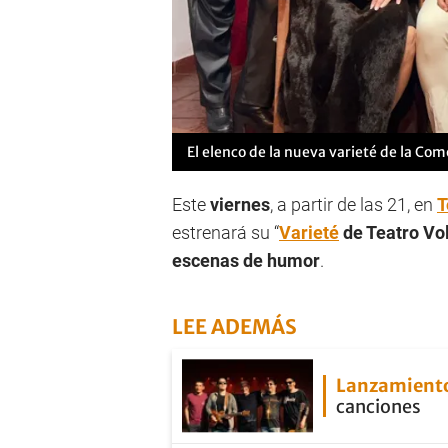
El elenco de la nueva varieté de la Come
Este
viernes
, a partir de las 21, en
T
estrenará su “
Varieté
de Teatro Vol
escenas de humor
.
LEE ADEMÁS
Lanzamient
canciones