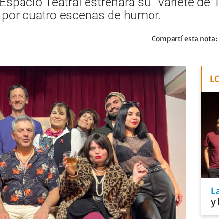
Espacio Teatral estrenará su “Varieté de T
por cuatro escenas de humor.
Compartí esta nota:
L
L
y 