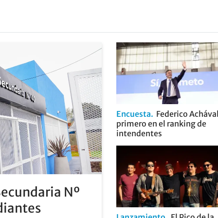
Encuesta
Federico Achával
primero en el ranking de
intendentes
Secundaria Nº
diantes
Lanzamiento
El Pico de la