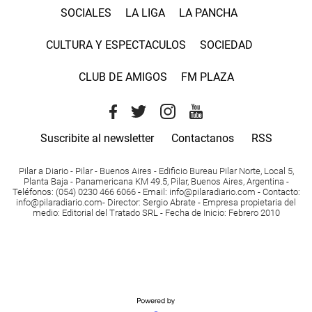
SOCIALES
LA LIGA
LA PANCHA
CULTURA Y ESPECTACULOS
SOCIEDAD
CLUB DE AMIGOS
FM PLAZA
Suscribite al newsletter
Contactanos
RSS
Pilar a Diario - Pilar - Buenos Aires
- Edificio Bureau Pilar Norte, Local 5,
Planta Baja - Panamericana KM 49.5, Pilar, Buenos Aires, Argentina -
Teléfonos
: (054) 0230 466 6066 -
Email
:
info@pilaradiario.com
-
Contacto
:
info@pilaradiario.com
-
Director
: Sergio Abrate -
Empresa propietaria del
medio
: Editorial del Tratado SRL - Fecha de Inicio: Febrero 2010