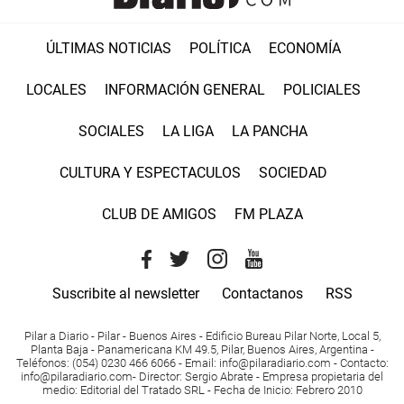
ÚLTIMAS NOTICIAS
POLÍTICA
ECONOMÍA
LOCALES
INFORMACIÓN GENERAL
POLICIALES
SOCIALES
LA LIGA
LA PANCHA
CULTURA Y ESPECTACULOS
SOCIEDAD
CLUB DE AMIGOS
FM PLAZA
Suscribite al newsletter
Contactanos
RSS
Pilar a Diario - Pilar - Buenos Aires
- Edificio Bureau Pilar Norte, Local 5,
Planta Baja - Panamericana KM 49.5, Pilar, Buenos Aires, Argentina -
Teléfonos
: (054) 0230 466 6066 -
Email
:
info@pilaradiario.com
-
Contacto
:
info@pilaradiario.com
-
Director
: Sergio Abrate -
Empresa propietaria del
medio
: Editorial del Tratado SRL - Fecha de Inicio: Febrero 2010