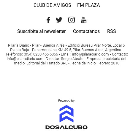
CLUB DE AMIGOS
FM PLAZA
Suscribite al newsletter
Contactanos
RSS
Pilar a Diario - Pilar - Buenos Aires
- Edificio Bureau Pilar Norte, Local 5,
Planta Baja - Panamericana KM 49.5, Pilar, Buenos Aires, Argentina -
Teléfonos
: (054) 0230 466 6066 -
Email
:
info@pilaradiario.com
-
Contacto
:
info@pilaradiario.com
-
Director
: Sergio Abrate -
Empresa propietaria del
medio
: Editorial del Tratado SRL - Fecha de Inicio: Febrero 2010