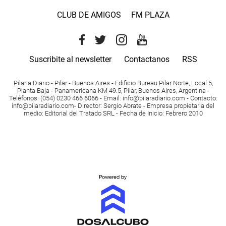
CLUB DE AMIGOS
FM PLAZA
Suscribite al newsletter
Contactanos
RSS
Pilar a Diario - Pilar - Buenos Aires
- Edificio Bureau Pilar Norte, Local 5,
Planta Baja - Panamericana KM 49.5, Pilar, Buenos Aires, Argentina -
Teléfonos
: (054) 0230 466 6066 -
Email
:
info@pilaradiario.com
-
Contacto
:
info@pilaradiario.com
-
Director
: Sergio Abrate -
Empresa propietaria del
medio
: Editorial del Tratado SRL - Fecha de Inicio: Febrero 2010