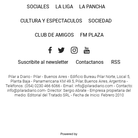
SOCIALES
LA LIGA
LA PANCHA
CULTURA Y ESPECTACULOS
SOCIEDAD
CLUB DE AMIGOS
FM PLAZA
Suscribite al newsletter
Contactanos
RSS
Pilar a Diario - Pilar - Buenos Aires
- Edificio Bureau Pilar Norte, Local 5,
Planta Baja - Panamericana KM 49.5, Pilar, Buenos Aires, Argentina -
Teléfonos
: (054) 0230 466 6066 -
Email
:
info@pilaradiario.com
-
Contacto
:
info@pilaradiario.com
-
Director
: Sergio Abrate -
Empresa propietaria del
medio
: Editorial del Tratado SRL - Fecha de Inicio: Febrero 2010