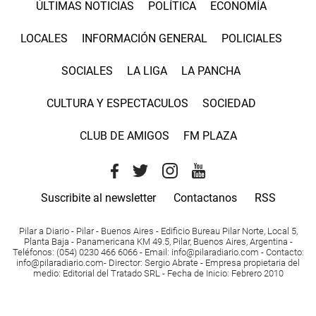
ÚLTIMAS NOTICIAS
POLÍTICA
ECONOMÍA
LOCALES
INFORMACIÓN GENERAL
POLICIALES
SOCIALES
LA LIGA
LA PANCHA
CULTURA Y ESPECTACULOS
SOCIEDAD
CLUB DE AMIGOS
FM PLAZA
Suscribite al newsletter
Contactanos
RSS
Pilar a Diario - Pilar - Buenos Aires
- Edificio Bureau Pilar Norte, Local 5,
Planta Baja - Panamericana KM 49.5, Pilar, Buenos Aires, Argentina -
Teléfonos
: (054) 0230 466 6066 -
Email
:
info@pilaradiario.com
-
Contacto
:
info@pilaradiario.com
-
Director
: Sergio Abrate -
Empresa propietaria del
medio
: Editorial del Tratado SRL - Fecha de Inicio: Febrero 2010