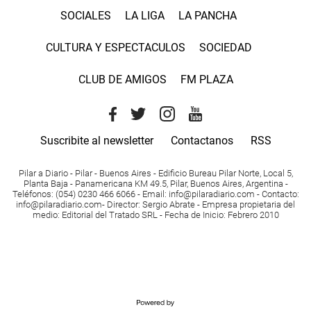
SOCIALES
LA LIGA
LA PANCHA
CULTURA Y ESPECTACULOS
SOCIEDAD
CLUB DE AMIGOS
FM PLAZA
Suscribite al newsletter
Contactanos
RSS
Pilar a Diario - Pilar - Buenos Aires
- Edificio Bureau Pilar Norte, Local 5,
Planta Baja - Panamericana KM 49.5, Pilar, Buenos Aires, Argentina -
Teléfonos
: (054) 0230 466 6066 -
Email
:
info@pilaradiario.com
-
Contacto
:
info@pilaradiario.com
-
Director
: Sergio Abrate -
Empresa propietaria del
medio
: Editorial del Tratado SRL - Fecha de Inicio: Febrero 2010