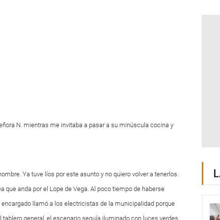
a señora N. mientras me invitaba a pasar a su minúscula cocina y
L
mbre. Ya tuve líos por este asunto y no quiero volver a tenerlos.
 sea que anda por el Lope de Vega. Al poco tiempo de haberse
encargado llamó a los electricistas de la municipalidad porque
 tablero general, el escenario seguía iluminado con luces verdes.