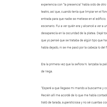
experiencia con “la presencia” había sido de otro
teatro, así que, cuando tenía que limpiar en el fo
entrada para que nadie se metiese en el edific
escenario. Fui a ver quién era y alcancé a ver a
desaparecía en la oscuridad de la platea. Dejé todo
que yo pensé que se trataba de algún tipo que hab
había dejado, ni se me pasó por la cabeza lo del
Era la primera vez que la señora N. lanzaba la p
de Vega.
“Esperé a que llegase mi marido a buscarme y con 
Recién allí me acordé de lo que me había contado 
trató de tarada, supersticiosa y no sé cuantas cos