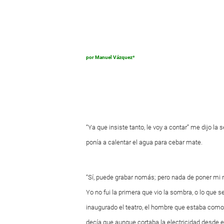
por Manuel Vázquez*
“Ya que insiste tanto, le voy a contar” me dijo l
ponía a calentar el agua para cebar mate.
“Sí, puede grabar nomás; pero nada de poner mi no
Yo no fui la primera que vio la sombra, o lo que
inaugurado el teatro, el hombre que estaba como 
decía que aunque cortaba la electricidad desde el