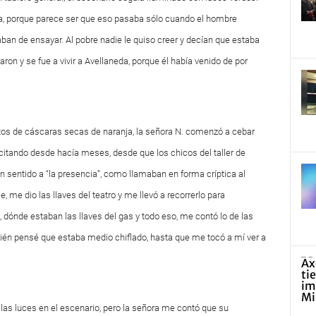
da, porque parece ser que eso pasaba sólo cuando el hombre
aban de ensayar. Al pobre nadie le quiso creer y decían que estaba
ron y se fue a vivir a Avellaneda, porque él había venido de por
os de cáscaras secas de naranja, la señora N. comenzó a cebar
icitando desde hacía meses, desde que los chicos del taller de
n sentido a “la presencia”, como llamaban en forma críptica al
 me dio las llaves del teatro y me llevó a recorrerlo para
ónde estaban las llaves del gas y todo eso, me contó lo de las
bién pensé que estaba medio chiflado, hasta que me tocó a mí ver a
 las luces en el escenario, pero la señora me contó que su