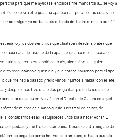
a persona para que me ayudase, entonces me mandaron a... (le voy a
Yo no sé si a él le gustaría aparecer allí pero, por las dudas, no
iar conmigo y yo no iba hasta el fondo del teatro si no era con él”.
escenario y los dos sentimos que chistaban desde la platea que
no sabía nada del asunto de la aparición, se acercó a la boca del
n se trataba y, como me contó después, alcanzó ver a alguien
e gritó preguntándole quién era y qué estaba haciendo, pero el tipo
lo que me había pasado y resolvimos ir juntos a hablar con el jefe
da, y después nos hizo una o dos preguntas, pidiéndonos que lo
consultar con alguien. Volvió con el Director de Cultura de aquel
rácter de miércoles cuando quería. Nos trató de brutos, de
ue, si contábamos esas “estupideces”, nos iba a hacer echar. El
a que se quedase y me hiciese compañía. Desde ese día ninguno de
que estábamos pegados como hermanos siameses; si hasta cuando