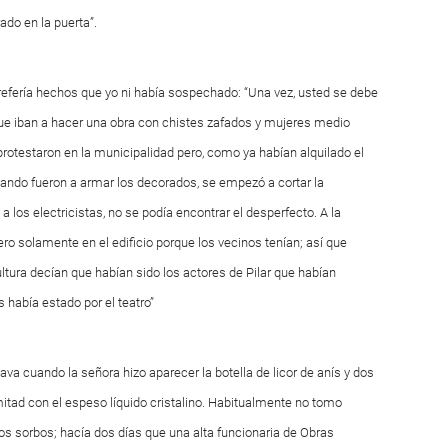
ado en la puerta”.
e refería hechos que yo ni había sospechado: “Una vez, usted se debe
ue iban a hacer una obra con chistes zafados y mujeres medio
rotestaron en la municipalidad pero, como ya habían alquilado el
, cuando fueron a armar los decorados, se empezó a cortar la
 los electricistas, no se podía encontrar el desperfecto. A la
 pero solamente en el edificio porque los vecinos tenían; así que
ltura decían que habían sido los actores de Pilar que habían
 había estado por el teatro”
va cuando la señora hizo aparecer la botella de licor de anís y dos
itad con el espeso líquido cristalino. Habitualmente no tomo
dos sorbos; hacía dos días que una alta funcionaria de Obras