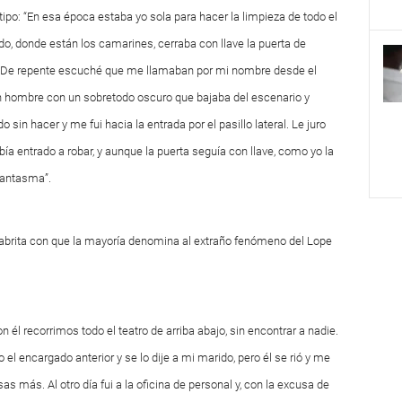
 tipo: “En esa época estaba yo sola para hacer la limpieza de todo el
ndo, donde están los camarines, cerraba con llave la puerta de
io. De repente escuché que me llamaban por mi nombre desde el
 un hombre con un sobretodo oscuro que bajaba del escenario y
 sin hacer y me fui hacia la entrada por el pasillo lateral. Le juro
ía entrado a robar, y aunque la puerta seguía con llave, como yo la
 fantasma”.
alabrita con que la mayoría denomina al extraño fenómeno del Lope
él recorrimos todo el teatro de arriba abajo, sin encontrar a nadie.
el encargado anterior y se lo dije a mi marido, pero él se rió y me
as más. Al otro día fui a la oficina de personal y, con la excusa de