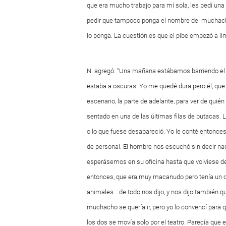
que era mucho trabajo para mí sola, les pedí un
pedir que tampoco ponga el nombre del muchacho). 
lo ponga. La cuestión es que el pibe empezó a limp
N. agregó: “Una mañana estábamos barriendo el 
estaba a oscuras. Yo me quedé dura pero él, que 
escenario, la parte de adelante, para ver de quié
sentado en una de las últimas filas de butacas. L
o lo que fuese desapareció. Yo le conté entonces 
de personal. El hombre nos escuchó sin decir na
esperásemos en su oficina hasta que volviese de 
entonces, que era muy macanudo pero tenía un ca
animales… de todo nos dijo, y nos dijo también q
muchacho se quería ir, pero yo lo convencí par
los dos se movía solo por el teatro. Parecía 