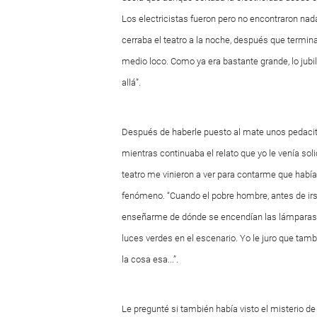
Los electricistas fueron pero no encontraron na
cerraba el teatro a la noche, después que termin
medio loco. Como ya era bastante grande, lo jubila
allá”.
Después de haberle puesto al mate unos pedacit
mientras continuaba el relato que yo le venía sol
teatro me vinieron a ver para contarme que había
fenómeno. “Cuando el pobre hombre, antes de irse,
enseñarme de dónde se encendían las lámparas, d
luces verdes en el escenario. Yo le juro que tam
la cosa esa...”.
Le pregunté si también había visto el misterio de