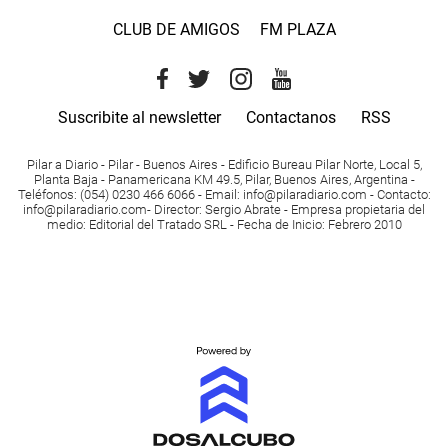
CLUB DE AMIGOS
FM PLAZA
Suscribite al newsletter
Contactanos
RSS
Pilar a Diario - Pilar - Buenos Aires
- Edificio Bureau Pilar Norte, Local 5,
Planta Baja - Panamericana KM 49.5, Pilar, Buenos Aires, Argentina -
Teléfonos
: (054) 0230 466 6066 -
Email
:
info@pilaradiario.com
-
Contacto
:
info@pilaradiario.com
-
Director
: Sergio Abrate -
Empresa propietaria del
medio
: Editorial del Tratado SRL - Fecha de Inicio: Febrero 2010