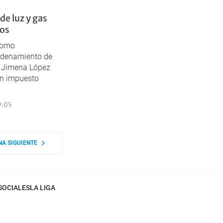
 de luz y gas
tos
 como
rdenamiento de
a Jimena López
un impuesto
9:05
NA SIGUIENTE
SOCIALES
LA LIGA