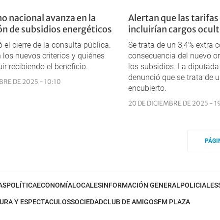
no nacional avanza en la
Alertan que las tarifas
ón de subsidios energéticos
incluirían cargos ocul
 el cierre de la consulta pública.
Se trata de un 3,4% extra
los nuevos criterios y quiénes
consecuencia del nuevo o
ir recibiendo el beneficio.
los subsidios. La diputad
denunció que se trata de 
BRE DE 2025 - 10:10
encubierto.
20 DE DICIEMBRE DE 2025 - 1
PÁGI
AS
POLÍTICA
ECONOMÍA
LOCALES
INFORMACIÓN GENERAL
POLICIALES
URA Y ESPECTACULOS
SOCIEDAD
CLUB DE AMIGOS
FM PLAZA