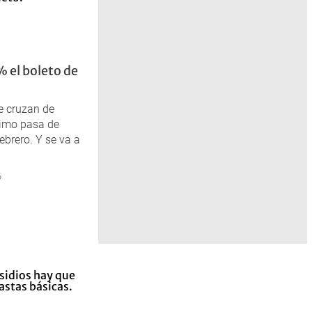
 el boleto de
ue cruzan de
nimo pasa de
brero. Y se va a
6